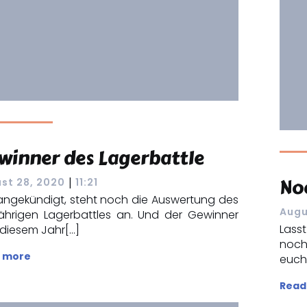
winner des Lagerbattle
No
|
st 28, 2020
11:21
angekündigt, steht noch die Auswertung des
Augu
jährigen Lagerbattles an. Und der Gewinner
Lass
n diesem Jahr[…]
noch
 more
euch 
Read