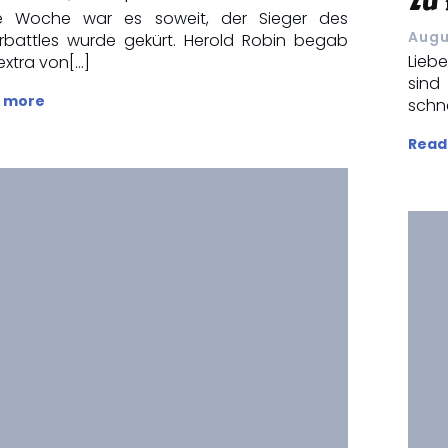
zu
e Woche war es soweit, der Sieger des
Augu
rbattles wurde gekürt. Herold Robin begab
Lieb
extra von[…]
sind
 more
schn
Read