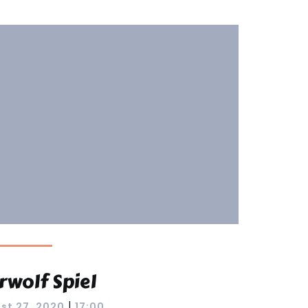
rwolf Spiel
|
st 27, 2020
17:00