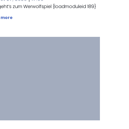
geht’s zum Werwolfspiel {loadmoduleid 189}
 more