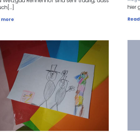
a Wetzgau Rehnenhof sind sehr traurig, dass
hier 
uch[…]
Read
 more