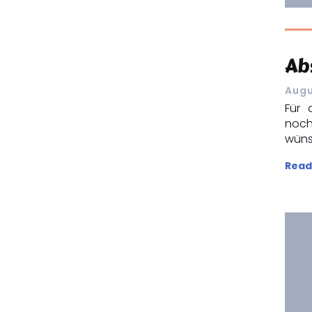
Ab
Augu
Für 
noch
wüns
Read