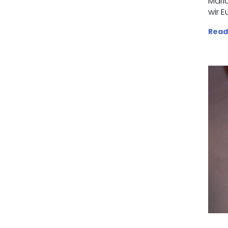
Mari
wir E
Read