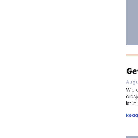
Ge
Augu
Wie 
dies
ist i
Read