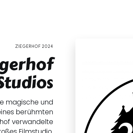
ZIEGERHOF 2024
egerhof
Studios
die magische und
 eines berühmten
rhof verwandelte
roßes Filmstudio.