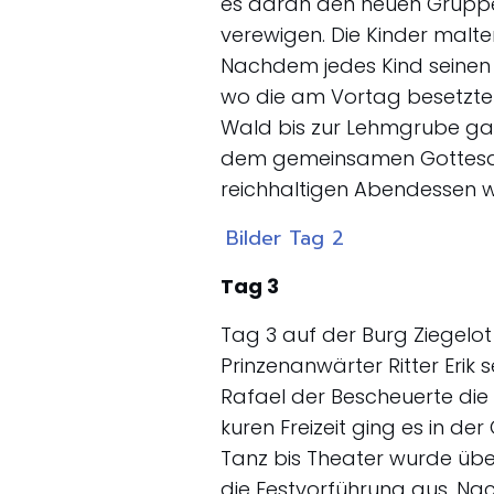
es daran den neuen Grupp
verewigen. Die Kinder malten
Nachdem jedes Kind seinen T
wo die am Vortag besetzte
Wald bis zur Lehmgrube gab
dem gemeinsamen Gottesdie
reichhaltigen Abendessen 
Bilder Tag 2
Tag 3
Tag 3 auf der Burg Ziegelo
Prinzenanwärter Ritter Erik
Rafael der Bescheuerte die 
kuren Freizeit ging es in d
Tanz bis Theater wurde übe
die Festvorführung aus. Na