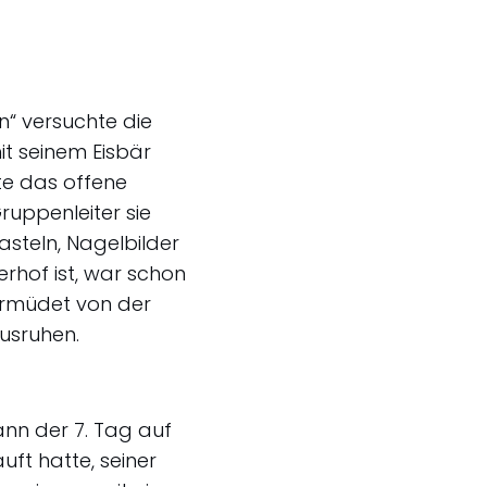
n“ versuchte die
it seinem Eisbär
ete das offene
uppenleiter sie
asteln, Nagelbilder
hof ist, war schon
 ermüdet von der
usruhen.
nn der 7. Tag auf
uft hatte, seiner