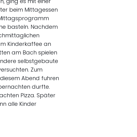
n, ging es mit einer
äter beim Mittagessen
m Mittagsprogramm
elme basteln. Nachdem
achmittaglichen
em Kinderkaffee an
ten am Bach spielen
andere selbstgebaute
ersuchten. Zum
n diesem Abend fuhren
bernachten durfte.
chten Pizza. Später
n alle Kinder