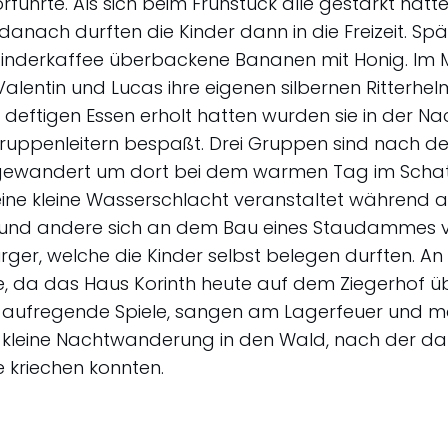
orführte. Als sich beim Frühstück alle gestärkt hatte
anach durften die Kinder dann in die Freizeit. Sp
Kinderkaffee überbackene Bananen mit Honig. I
 Valentin und Lucas ihre eigenen silbernen Ritterh
 deftigen Essen erholt hatten wurden sie in der N
ruppenleitern bespaßt. Drei Gruppen sind nach d
ewandert um dort bei dem warmen Tag im Schat
ine kleine Wasserschlacht veranstaltet während 
 und andere sich an dem Bau eines Staudammes v
er, welche die Kinder selbst belegen durften. A
se, da das Haus Korinth heute auf dem Ziegerhof ü
 aufregende Spiele, sangen am Lagerfeuer und ma
 kleine Nachtwanderung in den Wald, nach der dan
e kriechen konnten.