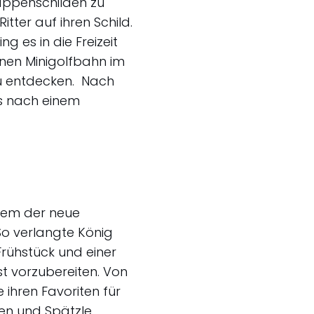
ppenschilden zu
tter auf ihren Schild.
 es in die Freizeit
nen Minigolfbahn im
zu entdecken. Nach
s nach einem
chem der neue
So verlangte König
Frühstück und einer
st vorzubereiten. Von
ihren Favoriten für
en und Spätzle