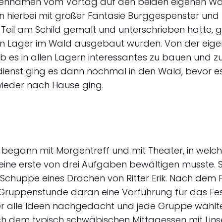
ennamen vom Vortag auf den beiden eigenen Wa
 hierbei mit großer Fantasie Burggespenster und Ri
eil am Schild gemalt und unterschrieben hatte, ging
n Lager im Wald ausgebaut wurden. Von der eige
 es in allen Lagern interessantes zu bauen und 
nst ging es dann nochmal in den Wald, bevor e
wieder nach Hause ging.
t begann mit Morgentreff und mit Theater, in wel
 seine erste von drei Aufgaben bewältigen musste. 
Schuppe eines Drachen von Ritter Erik. Nach dem 
er Gruppenstunde daran eine Vorführung für das Fe
r alle Ideen nachgedacht und jede Gruppe wählte 
ch dem typisch schwäbischen Mittagessen mit Lins