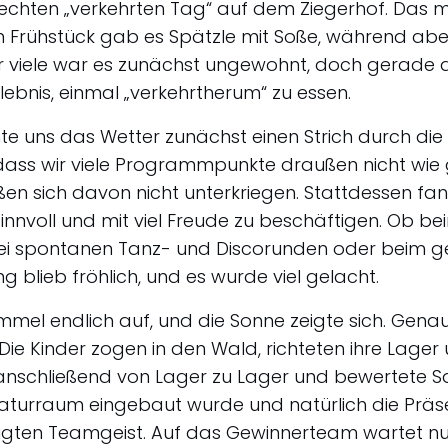
n echten „verkehrten Tag“ auf dem Ziegerhof. Das 
 Frühstück gab es Spätzle mit Soße, während abe
Für viele war es zunächst ungewohnt, doch gerad
ebnis, einmal „verkehrtherum“ zu essen.
e uns das Wetter zunächst einen Strich durch di
odass wir viele Programmpunkte draußen nicht wi
eßen sich davon nicht unterkriegen. Stattdessen f
sinnvoll und mit viel Freude zu beschäftigen. Ob be
i spontanen Tanz- und Discorunden oder beim ge
blieb fröhlich, und es wurde viel gelacht.
Himmel endlich auf, und die Sonne zeigte sich. Gen
Die Kinder zogen in den Wald, richteten ihre Lage
 anschließend von Lager zu Lager und bewertete Sa
turraum eingebaut wurde und natürlich die Präse
zeigten Teamgeist. Auf das Gewinnerteam wartet n