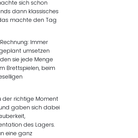
machte sich schon
nds dann klassisches
e das machte den Tag
e Rechnung: Immer
e geplant umsetzen
anden sie jede Menge
im Brettspielen, beim
selligen
au der richtige Moment
r und gaben sich dabei
uberkeit,
ntation des Lagers.
un eine ganz