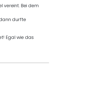
l vereint. Bei dem
 dann durfte
et! Egal wie das