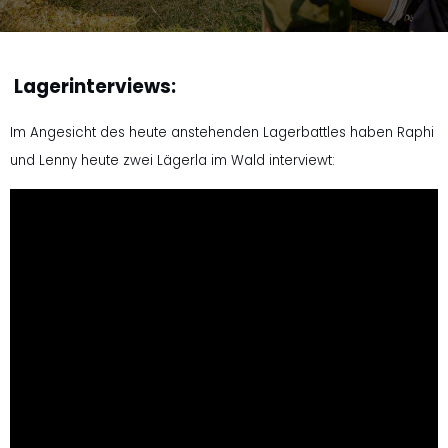
Lagerinterviews:
Im Angesicht des heute anstehenden Lagerbattles haben Raphi
und Lenny heute zwei Lägerla im Wald interviewt: