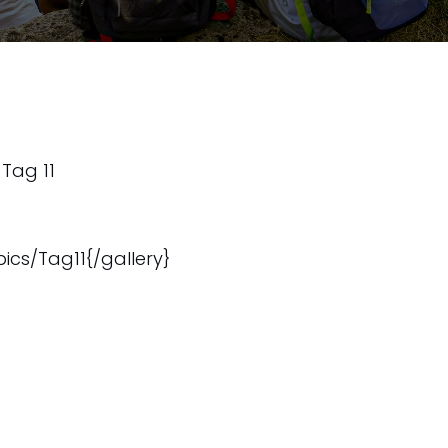
 Tag 11
pics/Tag11{/gallery}