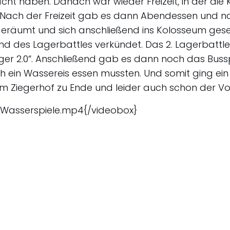
t haben. Danach war wieder Freizeit, in der die K
. Nach der Freizeit gab es dann Abendessen und
geräumt und sich anschließend ins Kolosseum gese
 und des Lagerbattles verkündet. Das 2. Lagerbatt
ger 2.0“. Anschließend gab es dann noch das Bussp
ch ein Wassereis essen mussten. Und somit ging ein
Ziegerhof zu Ende und leider auch schon der Vor
/Wasserspiele.mp4{/videobox}