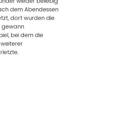
inder wieder beliebig
 nach dem Abendessen
tzt, dort wurden die
le gewann
iel, bei dem die
 weiterer
letzte.