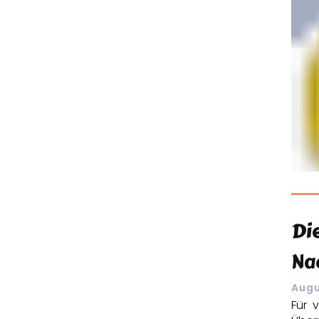
Di
Na
Augu
Für v