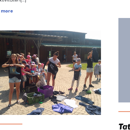
 more
Ta