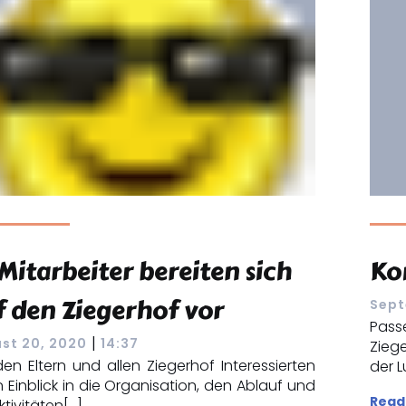
Mitarbeiter bereiten sich
Ko
f den Ziegerhof vor
Sept
Pas
|
st 20, 2020
14:37
Zieg
en Eltern und allen Ziegerhof Interessierten
der L
 Einblick in die Organisation, den Ablauf und
Read
ktivitäten[…]