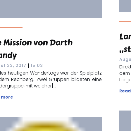
La
e Mission von Darth
„s
andy
Augu
|
st 23, 2017
15:03
Dire
 des heutigen Wandertags war der Spielplatz
dem 
dem Rechberg. Zwei Gruppen bildeten eine
bega
ergruppe, mit welcher[…]
Read
 more