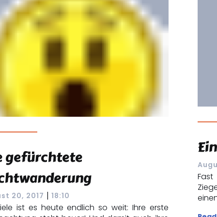
Ein
e gefürchtete
Augu
chtwanderung
Fast
Zieg
|
st 20, 2017
18:10
eine
iele ist es heute endlich so weit: Ihre erste
Read