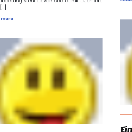
nachtung steht bevor! Und damit auch ihre
[…]
 more
Ein