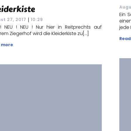
eiderkiste
Augu
Ein 
|
st 27, 2017
10:29
ei
! NEU ! NEU ! Nur hier in Reitprechts auf
jede
em Ziegerhof wird die Kleiderkiste zu[…]
Read
 more