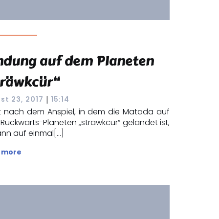
ndung auf dem Planeten
träwkcür“
|
st 23, 2017
15:14
kt nach dem Anspiel, in dem die Matada auf
Rückwärts-Planeten „sträwkcür“ gelandet ist,
nn auf einmal[…]
 more