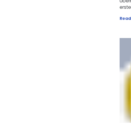
Über
erste
Read