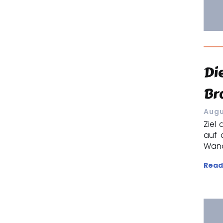
Di
Br
Augu
Ziel
auf 
Wand
Read