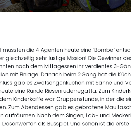
 mussten die 4 Agenten heute eine `Bombe` entsch
 gleichzeitig sehr lustige Mission! Die Gewinner de
nten nach dem Mittagessen ihr verdientes 3-Gä
llon mit Einlage. Danach beim 2.Gang hat die Küche
luss gab es Zwetschgenkuchen mit Sahne und Vani
ute eine Runde Riesenruderregatta. Zum Kinderk
ch dem Kinderkaffe war Gruppenstunde, in der die 
ben. Zum Abendessen gab es gebratene Maultasche
hen aufräumen. Nach dem Singen, Lob- und Mecker
e Dosenwerfen als Busspiel. Und schon ist die erste