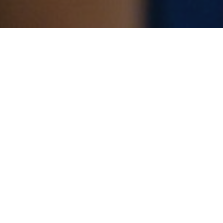
ZIEGERHOF 2026
SANTA MARIA
Hisst die Segel – die Ziegerpiraten
stechen in See. Rund 150
Nachwuchspiraten erkunden die
sieben Weltmeere in dem
berüchtigten Piratenschiff „Santa
Maria“.